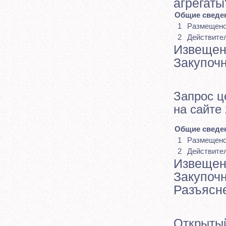
агрегаты
Общие сведен
1
Размещен
2
Действите
Извещен
Закупоч
Запрос ц
на сайте
Общие сведен
1
Размещен
2
Действите
Извещен
Закупоч
Разъясн
Открытый