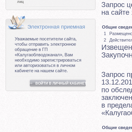
лиц
Запрос ц
на сайте 
Электронная приемная
Общие сведен
1
Размещен
Уважаемые посетители сайта,
2
Действите
чтобы отправить электронное
Извещен
обращение в ГП
Закупоч
«Калугаоблводоканал», Вам
необходимо зарегистрироваться
или авторизоваться в личном
кабинете на нашем сайте.
Запрос п
13.12.201
ВОЙТИ В ЛИЧНЫЙ КАБИНЕТ
по обсле
заключен
в предел
«Калугао
Общие сведен