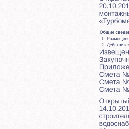
20.10.201
монтажны
«Турбома
Общие сведен
1
Размещен
2
Действите
Извещен
Закупоч
Прилож
Смета 
Смета 
Смета 
Открытый
14.10.201
строител
водоснаб