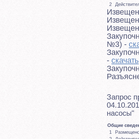
2
Действите
Извещен
Извещен
Извещен
Закупоч
№3) -
ск
Закупоч
-
скачать
Закупоч
Разъясн
Запрос п
04.10.201
насосы"
Общие сведен
1
Размещен
2
Действите