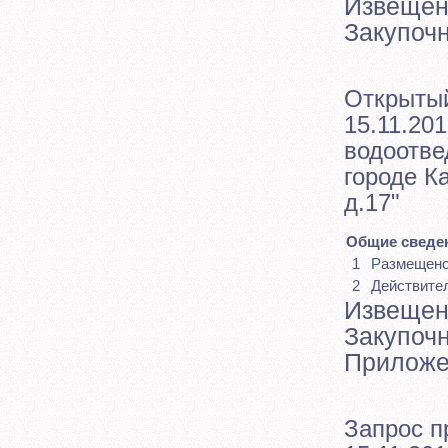
Извещен
Закупоч
Открытый
15.11.201
водоотве
городе Ка
д.17"
Общие сведен
1
Размещен
2
Действите
Извещен
Закупоч
Приложе
Запрос п