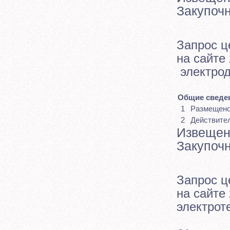
Закупоч
Запрос ц
на сайте
электрод
Общие сведен
1
Размещен
2
Действите
Извещен
Закупоч
Запрос ц
на сайте 
электрот