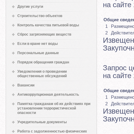
на сайте
Другие услуги
Строительство объектов
Общие сведен
Контроль качества питьевой воды
1
Размещен
2
Действите
Сброс загрязняющих веществ
Извещен
Если в кране нет воды
Закупоч
Персональные данные
Порядок обращения граждан
Запрос ц
Уведомления о проведении
на сайте
общественных обсуждений
Вакансии
Общие сведен
Антикоррупционная деятельность
1
Размещен
2
Действите
Памятка гражданам об их действиях при
установлении террористической
Извещен
опасности
Закупоч
Учредительные документы
Работа с задолженностью физических