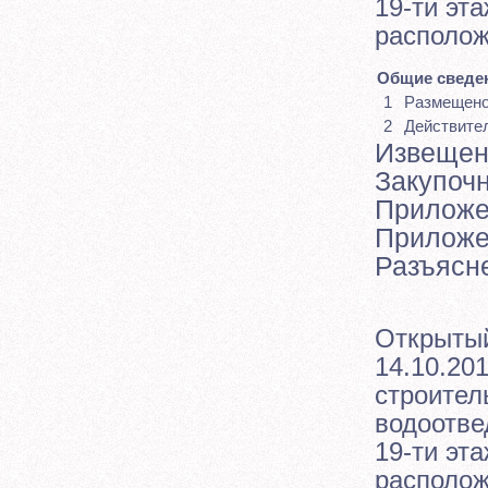
19-ти эт
расположе
Общие сведен
1
Размещен
2
Действите
Извещен
Закупоч
Прилож
Прилож
Разъясн
Открытый
14.10.201
строител
водоотве
19-ти эт
располож