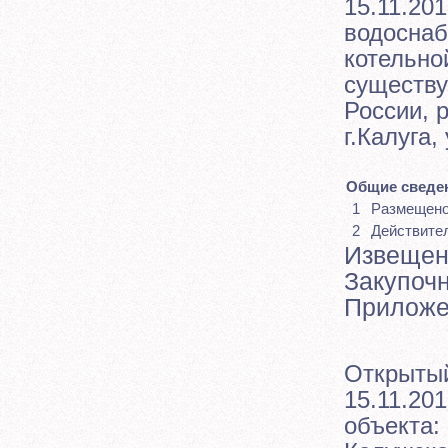
15.11.201
водоснаб
котельно
существ
России, 
г.Калуга,
Общие сведен
1
Размещен
2
Действите
Извещен
Закупоч
Приложе
Открытый
15.11.201
объекта: