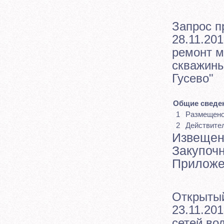
Запрос п
28.11.201
ремонт м
скважины
Гусево"
Общие сведен
1
Размещен
2
Действите
Извещен
Закупоч
Приложе
Открытый
23.11.201
сетей во