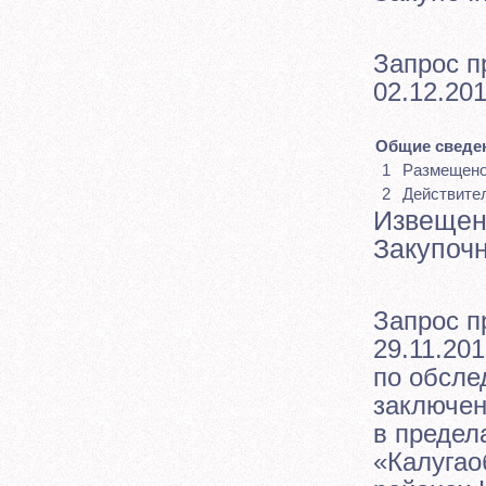
Запрос п
02.12.201
Общие сведен
1
Размещен
2
Действите
Извещен
Закупоч
Запрос п
29.11.201
по обсле
заключен
в предел
«Калугао