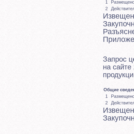
1
Размещен
2
Действите
Извещен
Закупоч
Разъясн
Приложе
Запрос ц
на сайте
продукци
Общие сведен
1
Размещен
2
Действите
Извещен
Закупоч