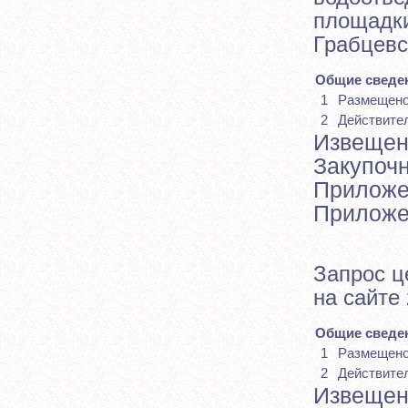
площадки
Грабцевс
Общие сведен
1
Размещен
2
Действите
Извещен
Закупоч
Приложе
Приложе
Запрос ц
на сайте 
Общие сведен
1
Размещен
2
Действите
Извещен