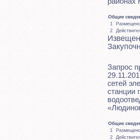
районах 
Общие сведен
1
Размещен
2
Действите
Извещен
Закупоч
Запрос п
29.11.201
сетей эл
станции 
водоотве
«Людинов
Общие сведен
1
Размещен
2
Действите