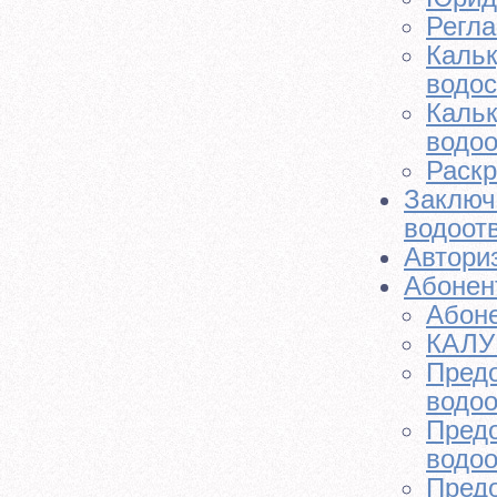
Регл
Кальк
водо
Кальк
водоо
Раск
Заключ
водоот
Автори
Абонен
Абоне
КАЛУ
Предо
водоо
Предо
водоо
Предо