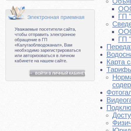
Объя
ООО
ГП 
Электронная приемная
Сведе
Уважаемые посетители сайта,
ООО
чтобы отправить электронное
ГП 
обращение в ГП
«Калугаоблводоканал», Вам
Переда
необходимо зарегистрироваться
Водосн
или авторизоваться в личном
Карта с
кабинете на нашем сайте.
Тарифы
ВОЙТИ В ЛИЧНЫЙ КАБИНЕТ
Норма
соде
Фотога
Видеог
Подклю
Досту
Физи
Юрид