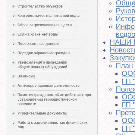
Обща
Строительство объектов
Руков
Контроль качества питьевой воды
Истор
Инфор
Сброс загрязняющих веществ
водоо
Если в кране нет воды
НАШИ К
Персональные данные
Новост
Порядок обращения граждан
Закупк
Уведомления о проведении
План 
общественных обсуждений
ООО
Вакансии
ГП 
Антикоррупционная деятельность
Полож
Памятка гражданам об их действиях при
ООО
установлении террористической
ГП 
опасности
Прото
Учредительные документы
ООО
Работа с задолженностью физических
ГП 
лиц