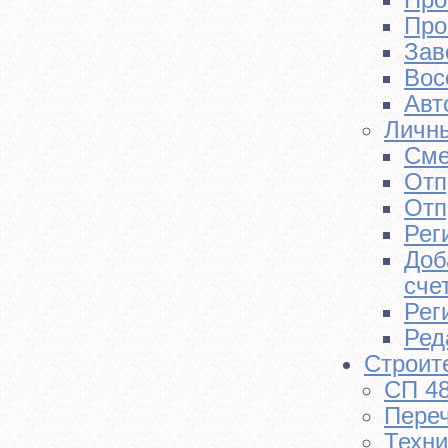
Про
Зав
Вос
Авт
Личны
Сме
Отп
Отп
Рег
Доб
сче
Рег
Ред
Строит
СП 4
Пере
Техни