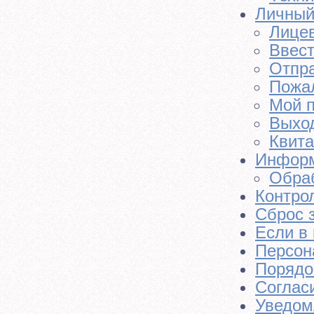
Личный
Лицев
Ввест
Отпр
Пожа
Мой 
Выход
Квит
Инфор
Обра
Контро
Сброс 
Если в 
Персон
Порядо
Соглас
Уведом