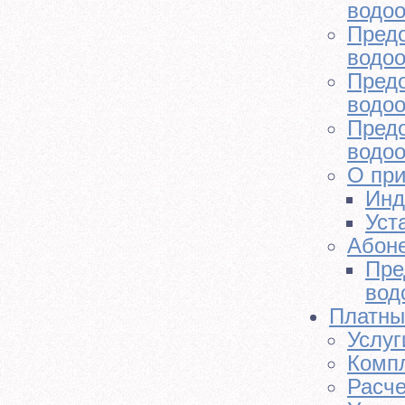
водоо
Предо
водоо
Предо
водоо
Предо
водоо
О при
Инд
Уст
Абон
Пре
вод
Платны
Услуг
Компл
Расче