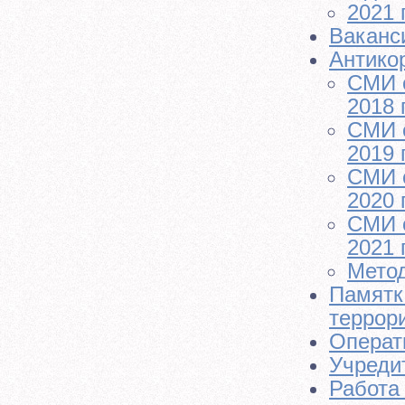
2021 
Ваканс
Антико
СМИ о
2018 г
СМИ о
2019 г
СМИ о
2020 г
СМИ о
2021 г
Мето
Памятк
террор
Операт
Учреди
Работа