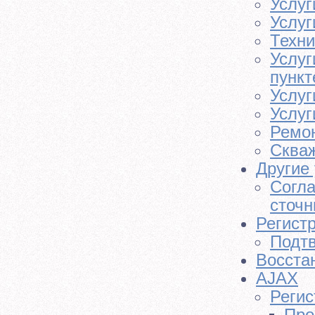
Услуг
Услуг
Техни
Услуг
пункт
Услуг
Услуг
Ремон
Скваж
Другие 
Согла
сточн
Регист
Подтв
Восста
AJAX
Регис
Про