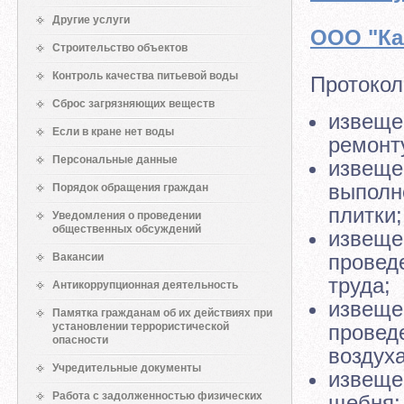
Другие услуги
ООО "Ка
Строительство объектов
Контроль качества питьевой воды
Протокол
Сброс загрязняющих веществ
извеще
Если в кране нет воды
ремонт
Персональные данные
извеще
выполн
Порядок обращения граждан
плитки
Уведомления о проведении
общественных обсуждений
извеще
провед
Вакансии
труда;
Антикоррупционная деятельность
извеще
Памятка гражданам об их действиях при
установлении террористической
провед
опасности
воздуха
Учредительные документы
извеще
Работа с задолженностью физических
щебня;