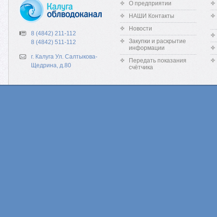
О предприятии
НАШИ Контакты
Новости
8 (4842) 211-112
Закупки и раскрытие
8 (4842) 511-112
информации
г. Калуга Ул. Салтыкова-
Передать показания
Щедрина, д.80
счётчика