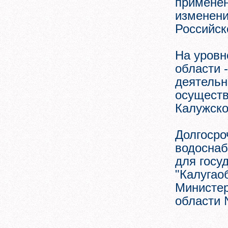
применен
изменени
Российск
На уровн
области 
деятельн
осуществ
Калужско
Долгосро
водоснаб
для госу
"Калугао
Министер
области 