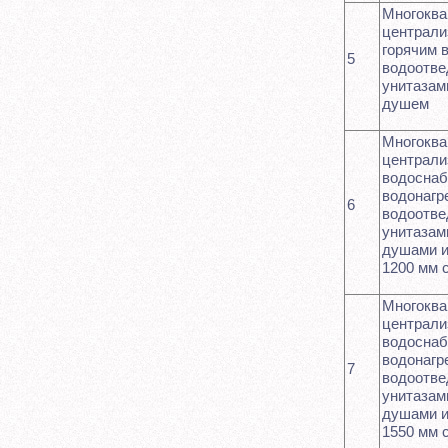
Многоква
централи
горячим 
5
водоотве
унитазам
душем
Многоква
централ
водоснаб
водонагр
6
водоотве
унитазам
душами и
1200 мм 
Многоква
централ
водоснаб
водонагр
7
водоотве
унитазам
душами и
1550 мм 