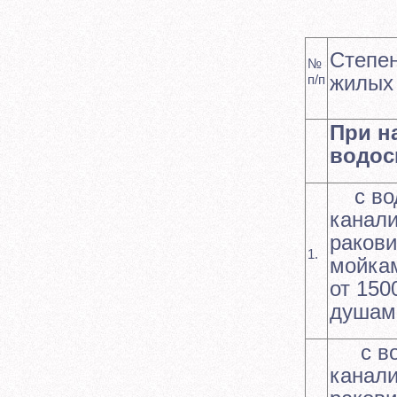
Степен
№
жилых
п/п
При н
водос
с вод
канали
раков
1.
мойка
от 150
душам
с вод
канали