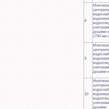
Многоква
централ
водоснаб
водонагр
8
водоотве
унитазам
душами и
1700 мм 
Многоква
централ
водоснаб
9
водонагр
водоотве
унитазам
душами и
Многоква
централ
водоснаб
10
водонагр
водоотве
унитазам
душами