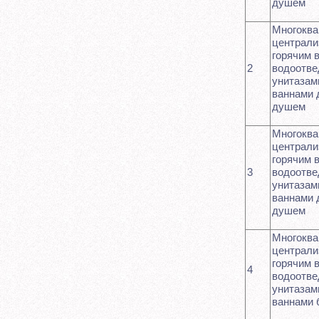
душем
Многоква
централи
горячим 
2
водоотве
унитазам
ваннами 
душем
Многоква
централи
горячим 
3
водоотве
унитазам
ваннами 
душем
Многоква
централи
горячим 
4
водоотве
унитазам
ваннами 