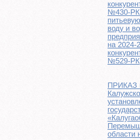
конкурен
№430-РК 
питьевую
воду и в
предприя
на 2024-
конкурен
№529-РК,
ПРИКАЗ м
Калужско
установл
государс
«Калугао
Перемышл
области 