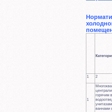
Нормати
холодно
помеще
Категор
1
2
Многоква
централи
горячим 
1
водоотве
унитазам
ваннами 