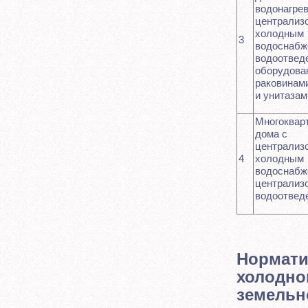
водонагрев
централиз
холодным
3
водоснабж
водоотвед
оборудова
раковинам
и унитазам
Многоквар
дома с
централиз
4
холодным
водоснабж
централиз
водоотвед
Нормати
холодно
земельн