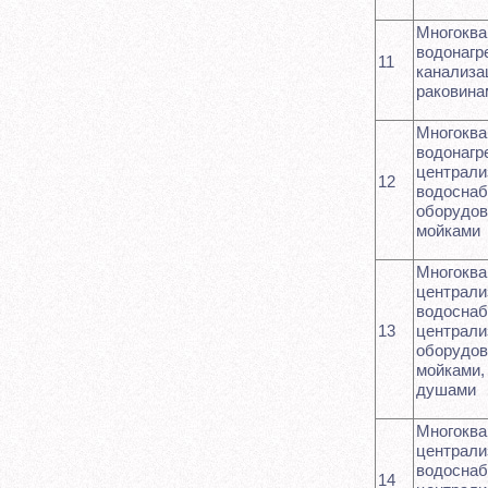
Многоква
водонагр
11
канализа
раковина
Многоква
водонагр
централ
12
водоснаб
оборудов
мойками
Многоква
централ
водоснаб
13
централи
оборудов
мойками,
душами
Многоква
централ
водоснаб
14