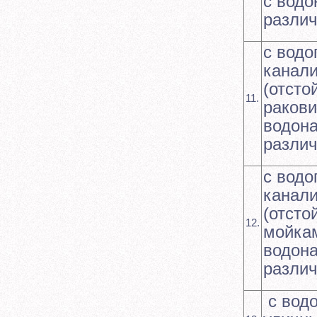
с водо
различ
с водо
канал
(отсто
11.
ракови
водона
различ
с водо
канал
(отсто
12.
мойкам
водона
различ
с вод