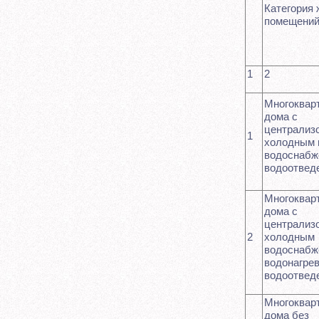
Категория
помещени
1
2
Многоквар
дома с
централиз
1
холодным 
водоснабж
водоотвед
Многоквар
дома с
централиз
2
холодным
водоснабж
водонагре
водоотвед
Многоквар
дома без