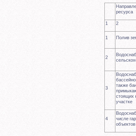
Направле
ресурса
1
2
1
Полив зе
Водоснаб
2
сельскох
Водоснаб
бассейно
также ба
3
примыкаю
стоящих 
участке
Водоснаб
4
числе гар
объектов