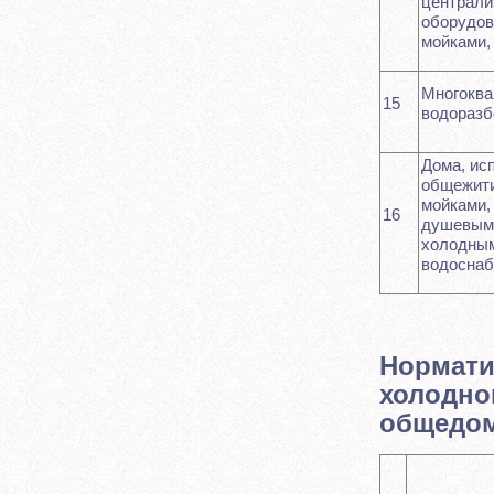
централи
оборудов
мойками,
Многоква
15
водоразб
Дома, ис
общежити
мойками,
16
душевым
холодным
водоснаб
Нормати
холодно
общедо