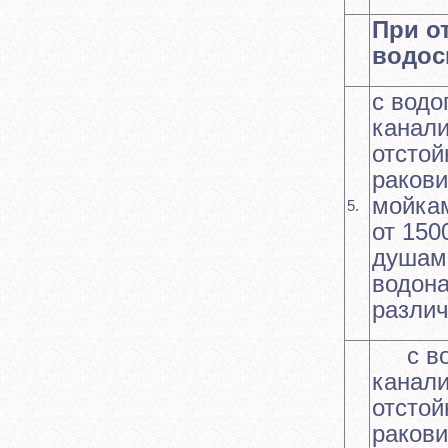
При о
водос
с водо
канали
отстой
раков
мойка
5.
от 150
душами
водона
различ
с вод
канали
отстой
раков