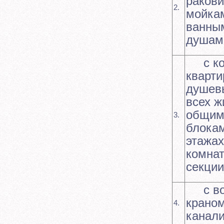
раков
2.
мойка
ванным
душам
с ко
кварт
душев
всех ж
общим
3.
блока
этажах
комнат
секции
с во
краном
4.
канал