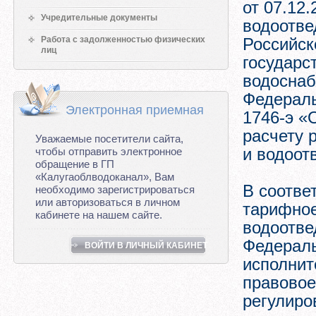
от 07.12
Учредительные документы
водоотве
Работа с задолженностью физических
Российск
лиц
государс
водоснаб
Федераль
Электронная приемная
1746-э «
расчету 
Уважаемые посетители сайта,
и водоот
чтобы отправить электронное
обращение в ГП
«Калугаоблводоканал», Вам
В соотве
необходимо зарегистрироваться
или авторизоваться в личном
тарифное
кабинете на нашем сайте.
водоотве
Федераль
ВОЙТИ В ЛИЧНЫЙ КАБИНЕТ
исполнит
правовое
регулиро