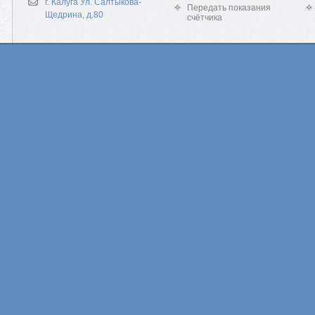
г. Калуга Ул. Салтыкова-
Передать показания
Щедрина, д.80
счётчика