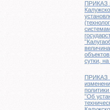
ПРИКАЗ м
Калужско
установл
(техноло
системам
государс
"Калугао
величина
объектов
сутки, на
ПРИКАЗ №
изменени
политики
"Об уста
техничес
Калужско