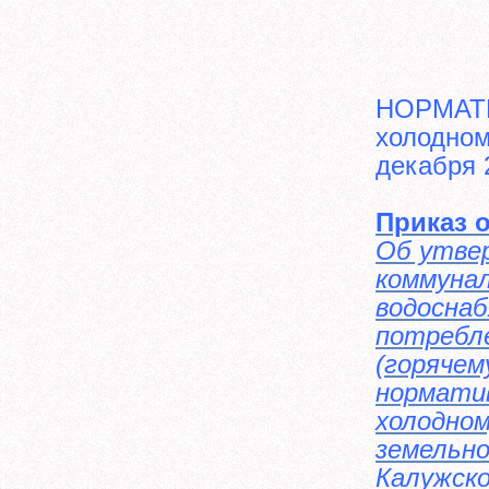
НОРМАТИ
холодном
декабря 
Приказ о
Об утве
коммунал
водосна
потребле
(горячем
норматив
холодном
земельно
Калужско