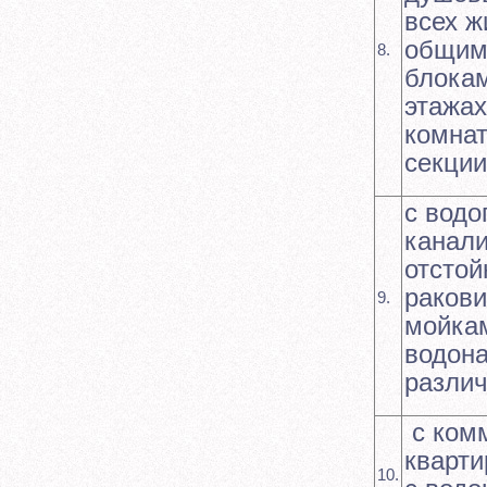
всех ж
общим
8.
блока
этажах
комнат
секции
с водо
канали
отстой
раков
9.
мойкам
водона
различ
с ком
кварти
10.