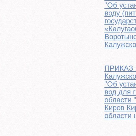
"Об уста
воду (пи
государс
«Калугао
Воротынс
Калужско
ПРИКАЗ м
Калужско
"Об уста
вод для 
области 
Киров Ки
области 