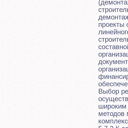
(демонта
строител
демонтаж
проекты 
линейног
строител
составно
организа
документ
организа
финансир
обеспече
Выбор ре
осуществ
широким 
методов 
комплекс