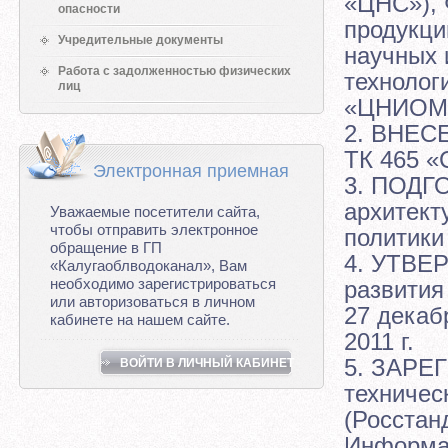
«ЦНС»), 
опасности
продукци
Учредительные документы
научных 
Работа с задолженностью физических
технолог
лиц
«ЦНИОМ
2. ВНЕСЕ
ТК 465 «
Электронная приемная
3. ПОДГ
архитект
Уважаемые посетители сайта,
чтобы отправить электронное
политики
обращение в ГП
4. УТВЕР
«Калугаоблводоканал», Вам
необходимо зарегистрироваться
развития
или авторизоваться в личном
27 декабр
кабинете на нашем сайте.
2011 г.
5. ЗАРЕ
ВОЙТИ В ЛИЧНЫЙ КАБИНЕТ
техничес
(Росстан
Информац