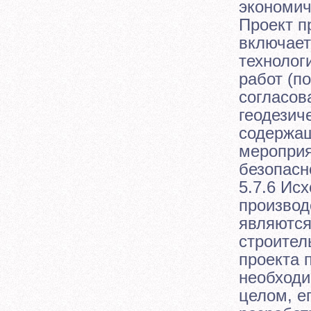
экономич
Проект п
включает
технолог
работ (по
согласов
геодезич
содержа
мероприя
безопасн
5.7.6 Ис
производ
являются
строител
проекта 
необходи
целом, е