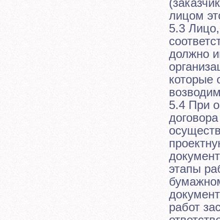
(заказчи
лицом эт
5.3 Лицо
соответс
должно и
организа
которые 
возводим
5.4 При 
договора
осуществ
проектну
документ
этапы ра
бумажном
документ
работ за
ответств