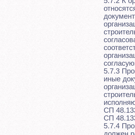
5.7.2 К 
относятс
документ
организа
строител
согласов
соответс
организа
согласую
5.7.3 Пр
иные док
организа
строител
исполняю
СП 48.13
СП 48.13
5.7.4 Пр
должен р