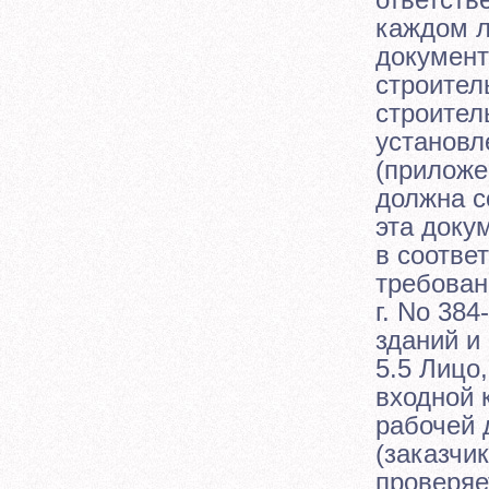
каждом л
документ
строител
строител
установл
(приложе
должна с
эта доку
в соотве
требован
г. No 38
зданий и
5.5 Лицо
входной 
рабочей 
(заказчи
проверяе