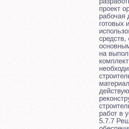
разработ
проект о
рабочая 
готовых 
использо
средств,
основным
на выпол
комплект
необходи
строител
материал
действую
реконстр
строител
работ в 
5.7.7 Ре
обеспечи