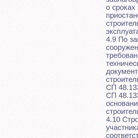
о сроках
приостан
строитель
эксплуат
4.9 По з
сооружен
требован
техничес
документ
строител
СП 48.13
СП 48.13
основани
строител
4.10 Стр
участник
соответс