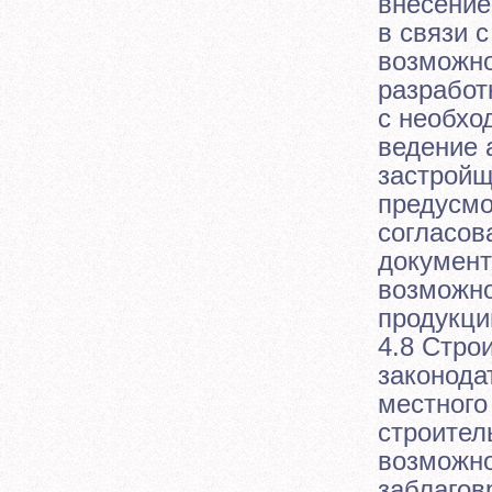
внесение
в связи 
возможно
разработ
с необхо
ведение 
застройщ
предусмо
согласов
документ
возможно
продукци
4.8 Стро
законода
местного
строител
возможно
заблагов