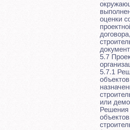
окружающ
выполнен
оценки с
проектно
договора
строител
документ
5.7 Прое
организа
5.7.1 Ре
объектов
назначен
строител
или демо
Решения 
объектов
строител