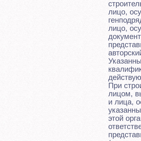
строител
лицо, ос
генподря
лицо, ос
документ
представ
авторски
Указанны
квалифик
действую
При стро
лицом, в
и лица, 
указанны
этой орг
ответств
представ