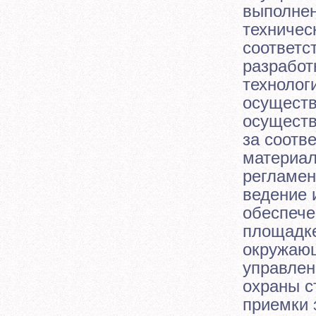
выполнен
техничес
соответс
разработ
технолог
осуществ
осуществ
за соотв
материал
регламен
ведение 
обеспече
площадке
окружающ
управлен
охраны с
приемки 