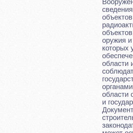
Вооружен
сведения
объектов
радиоакт
объектов
оружия и
которых 
обеспече
области 
соблюдат
государс
органами
области 
и госуда
Документ
строител
законода
может ос