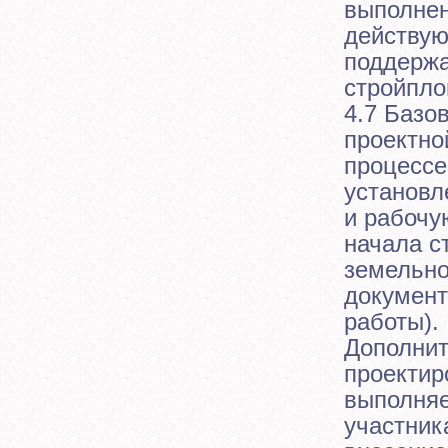
выполнен
действую
поддержа
стройпло
4.7 Базо
проектно
процессе
установл
и рабочу
начала с
земельно
документ
работы).
Дополни
проектир
выполняе
участник