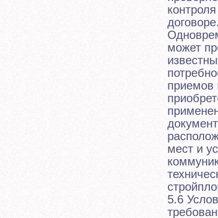
контроля
договоре
Одноврем
может пр
известны
потребно
приемов 
приобрет
применен
документ
располож
мест и у
коммуник
техничес
стройпло
5.6 Усло
требован