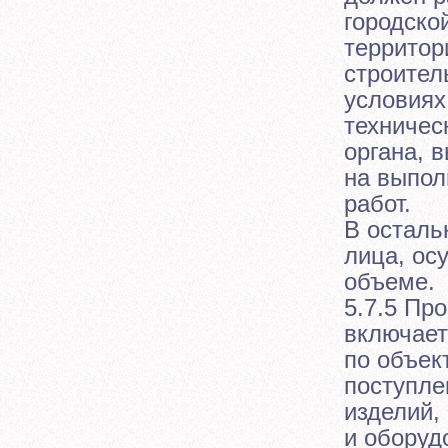
городско
территор
строител
условиях
техничес
органа, 
на выпол
работ.
В осталь
лица, ос
объеме.
5.7.5 Пр
включает
по объек
поступле
изделий,
и оборуд