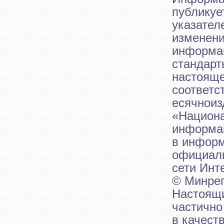
публикуе
указател
изменени
информа
стандарт
настояще
соответ
есячнои
«Национа
информац
в информ
официаль
сети Инт
© Минрег
Настоящи
частично
в качест