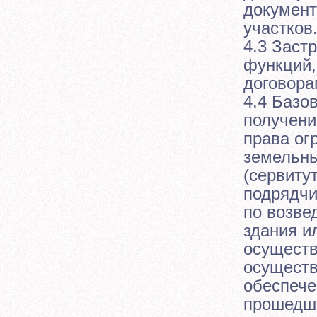
документ
участков
4.3 Заст
функций,
договора
4.4 Базо
получени
права ог
земельн
(сервиту
подрядчи
по возве
здания и
осуществ
осуществ
обеспече
прошедше