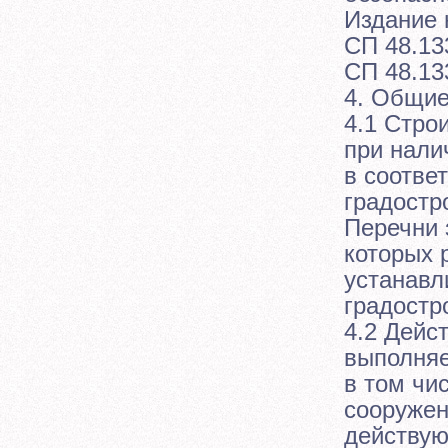
Издание 
СП 48.13
СП 48.13
4. Общие
4.1 Стро
при нали
в соотве
градостр
Перечни 
которых 
устанавл
градостр
4.2 Дейс
выполняе
в том чи
сооружен
действую