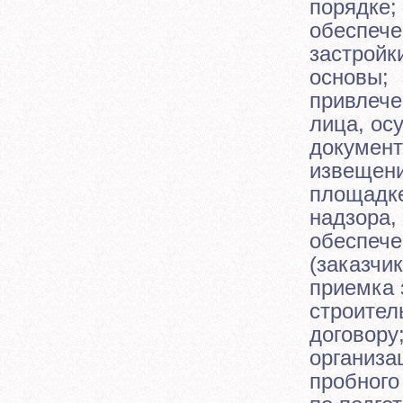
порядке;
обеспече
застройк
основы;
привлече
лица, ос
документ
извещени
площадке
надзора,
обеспече
(заказчик
приемка 
строител
договору
организа
пробного