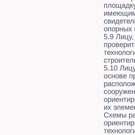
площадку
имеющим
свидетел
опорных 
5.9 Лицу
проверит
технолог
строител
5.10 Лиц
основе п
располож
сооружен
ориентир
их элеме
Схемы ра
ориентир
технолог