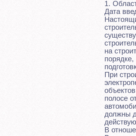
1. Облас
Дата вве
Настоящи
строител
существу
строител
на строи
порядке,
подготов
При стро
электроп
объектов
полосе о
автомоби
должны д
действую
В отноше