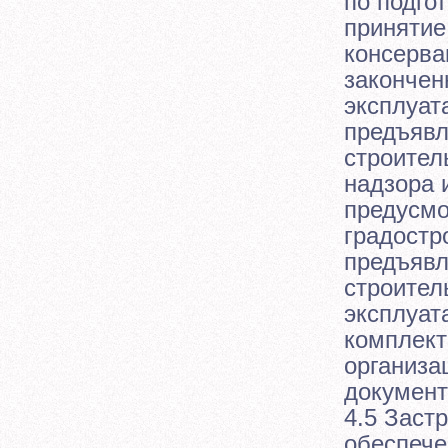
по подго
принятие
консерва
закончен
эксплуат
предъявл
строител
надзора 
предусмо
градостр
предъявл
строител
эксплуат
комплект
организа
документ
4.5 Заст
обеспече