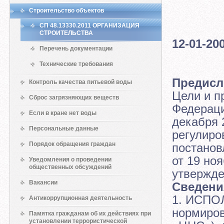
ОРГА
Строительство объектов
СП 48.13330.2011 ОРГАНИЗАЦИЯ
Актуа
СТРОИТЕЛЬСТВА
12-01-20
Перечень документации
Мос
Технические требования
Предисл
Контроль качества питьевой воды
Цели и п
Сброс загрязняющих веществ
Федераци
Если в кране нет воды
декабря 
Персональные данные
регулиро
Порядок обращения граждан
постанов
от 19 но
Уведомления о проведении
общественных обсуждений
утвержде
Вакансии
Сведени
1. ИСПО
Антикоррупционная деятельность
нормиров
Памятка гражданам об их действиях при
установлении террористической