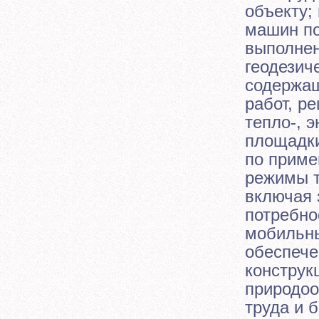
объекту;
машин по
выполнен
геодезич
содержащ
работ, р
тепло-, 
площадки
по приме
режимы т
включая 
потребно
мобильны
обеспече
конструк
природоо
труда и 