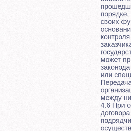
прошедше
порядке,
своих фу
основани
контроля
заказчик
государс
может пр
законода
или спец
Передача
организа
между ни
4.6 При 
договора
подрядчи
осуществ