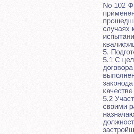
No 102-Ф
применен
прошедши
случаях 
испытани
квалифи
5. Подго
5.1 С це
договора
выполнен
законода
качестве
5.2 Учас
своими р
назначаю
должност
застройщ