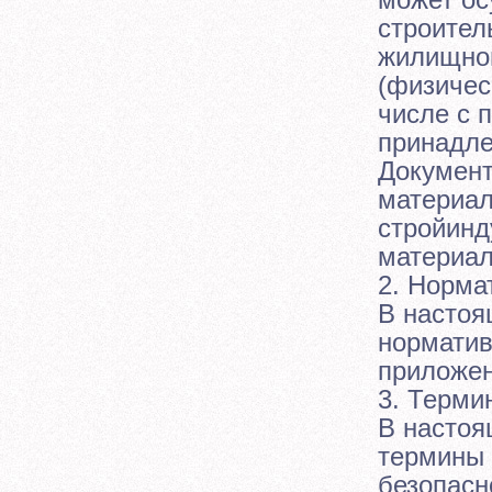
строител
жилищног
(физичес
числе с 
принадле
Документ
материал
стройинд
материал
2. Норма
В настоя
норматив
приложен
3. Терми
В настоя
термины 
безопасн