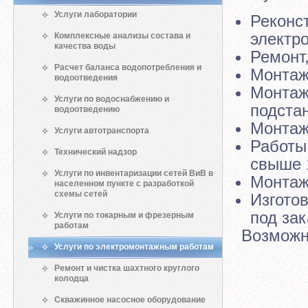
Услуги лаборатории
Реконс
электр
Комплексные анализы состава и
качества воды
Ремонт
Расчет баланса водопотребления и
Монтаж
водоотведения
Монтаж
Услуги по водоснабжению и
подста
водоотведению
Монтаж
Услуги автотранспорта
Работы
Технический надзор
свыше 
Услуги по инвентаризации сетей ВиВ в
Монтаж
населенном пункте с разработкой
схемы сетей
Изгото
под зак
Услуги по токарным и фрезерным
работам
Возможно
Услуги по электромонтажным работам
Ремонт и чистка шахтного круглого
колодца
Скважинное насосное оборудование