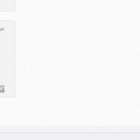
ая
НЕТ