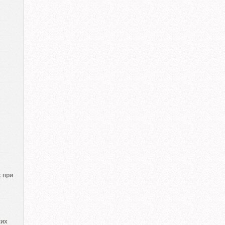
 при
ких