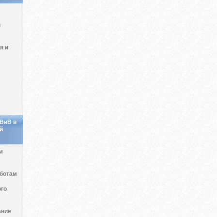
и
я и
 ВиВ в
й
м
аботам
ого
ание