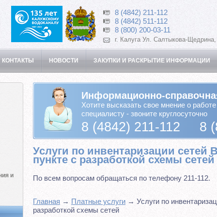
8 (4842) 211-112
8 (4842) 511-112
8 (800) 200-03-11
г. Калуга Ул. Салтыкова-Щедрина,
 КОНТАКТЫ
НОВОСТИ
ЗАКУПКИ И РАСКРЫТИЕ ИНФОРМАЦИИ
Информационно-справочна
Хотите высказать свое мнение о работе
специалисту - звоните круглосуточно
8 (4842) 211-112 8 (
Услуги по инвентаризации сетей 
пункте с разработкой схемы сетей
ния и
По всем вопросам обращаться по телефону 211-112.
Главная
→
Платные услуги
→ Услуги по инвентаризац
разработкой схемы сетей