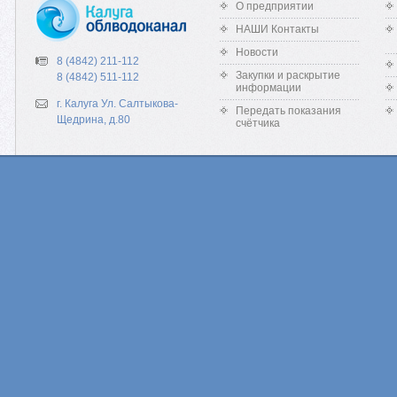
О предприятии
НАШИ Контакты
Новости
8 (4842) 211-112
Закупки и раскрытие
8 (4842) 511-112
информации
г. Калуга Ул. Салтыкова-
Передать показания
Щедрина, д.80
счётчика