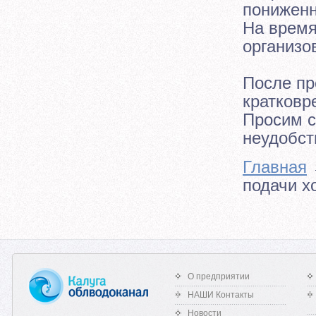
пониженн
На время
организо
После пр
кратковр
Просим с
неудобс
Главная
подачи х
О предприятии
НАШИ Контакты
Новости