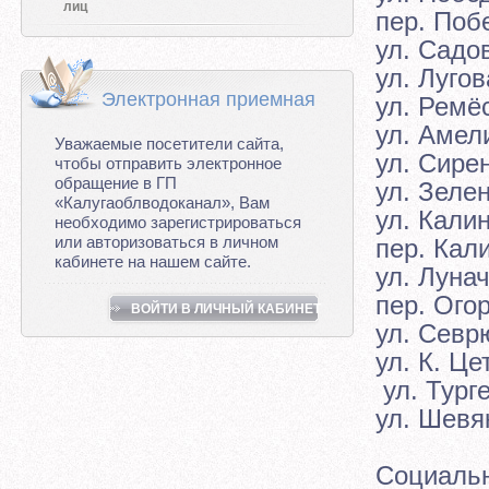
лиц
пер. Поб
ул. Садо
ул. Лугов
Электронная приемная
ул. Ремё
ул. Амел
Уважаемые посетители сайта,
ул. Сире
чтобы отправить электронное
обращение в ГП
ул. Зеле
«Калугаоблводоканал», Вам
ул. Кали
необходимо зарегистрироваться
или авторизоваться в личном
пер. Кал
кабинете на нашем сайте.
ул. Луна
пер. Ого
ВОЙТИ В ЛИЧНЫЙ КАБИНЕТ
ул. Севр
ул. К. Це
ул. Тург
ул. Шевя
Социальн