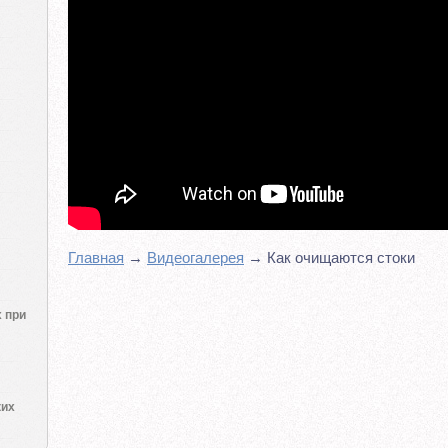
Главная
→
Видеогалерея
→ Как очищаются стоки
 при
ких