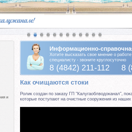
 калужанам!
Информационно-справочна
Хотите высказать свое мнение о работе
специалисту - звоните круглосуточно
8 (4842) 211-112 8 (
Как очищаются стоки
Ролик создан по заказу ГП "Калугаоблводоканал", пок
ния и
которые поступают на очистные сооружения из наших 