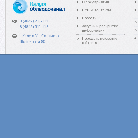
О предприятии
НАШИ Контакты
Новости
8 (4842) 211-112
Закупки и раскрытие
8 (4842) 511-112
информации
г. Калуга Ул. Салтыкова-
Передать показания
Щедрина, д.80
счётчика