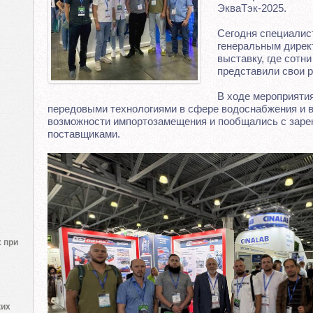
ЭкваТэк-2025.
Сегодня специалист
генеральным дире
выставку, где сотн
представили свои 
В ходе мероприятия
передовыми технологиями в сфере водоснабжения и 
возможности импортозамещения и пообщались с зар
поставщиками.
 при
ких