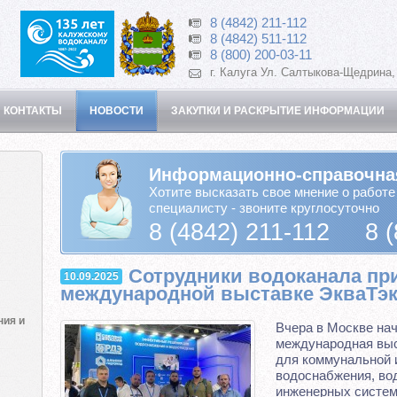
8 (4842) 211-112
8 (4842) 511-112
8 (800) 200-03-11
г. Калуга Ул. Салтыкова-Щедрина,
 КОНТАКТЫ
НОВОСТИ
ЗАКУПКИ И РАСКРЫТИЕ ИНФОРМАЦИИ
Информационно-справочна
Хотите высказать свое мнение о работе
специалисту - звоните круглосуточно
8 (4842) 211-112 8 (
Сотрудники водоканала пр
10.09.2025
международной выставке ЭкваТэк
ния и
Вчера в Москве нач
международная выс
для коммунальной 
водоснабжения, вод
инженерных систем