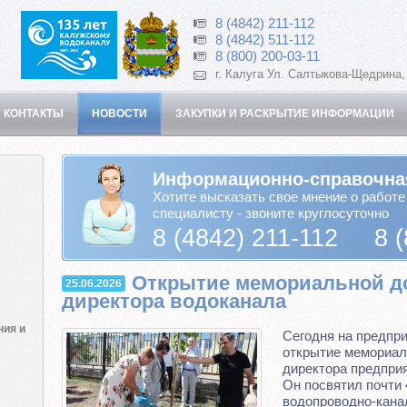
8 (4842) 211-112
8 (4842) 511-112
8 (800) 200-03-11
г. Калуга Ул. Салтыкова-Щедрина,
 КОНТАКТЫ
НОВОСТИ
ЗАКУПКИ И РАСКРЫТИЕ ИНФОРМАЦИИ
Информационно-справочна
Хотите высказать свое мнение о работе
специалисту - звоните круглосуточно
8 (4842) 211-112 8 (
Открытие мемориальной до
25.06.2026
директора водоканала
ния и
Сегодня на предпр
открытие мемориаль
директора предпри
Он посвятил почти 
водопроводно-кана