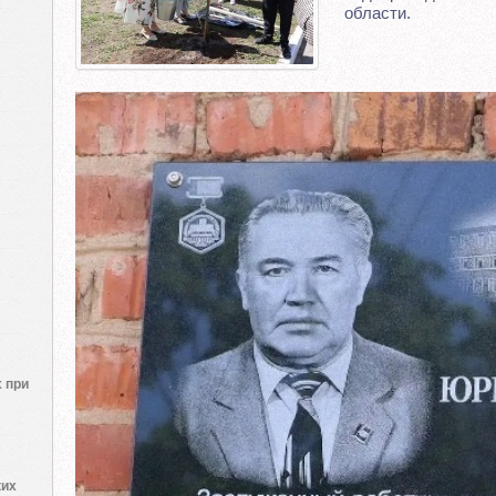
области.
 при
ких