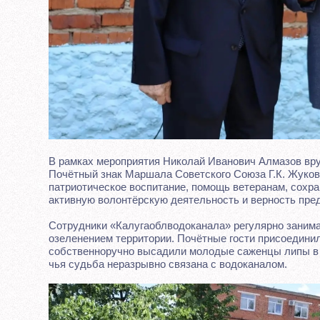
В рамках мероприятия Николай Иванович Алмазов вр
Почётный знак Маршала Советского Союза Г.К. Жукова
патриотическое воспитание, помощь ветеранам, сохра
активную волонтёрскую деятельность и верность пре
Сотрудники «Калугаоблводоканала» регулярно занима
озеленением территории. Почётные гости присоединил
собственноручно высадили молодые саженцы липы в
чья судьба неразрывно связана с водоканалом.