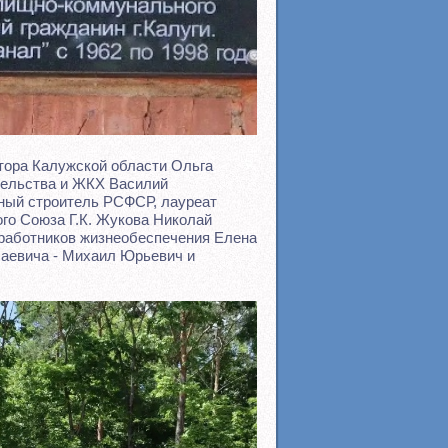
атора Калужской области Ольга
тельства и ЖКХ Василий
ный строитель РСФСР, лауреат
го Союза Г.К. Жукова Николай
работников жизнеобеспечения Елена
лаевича - Михаил Юрьевич и