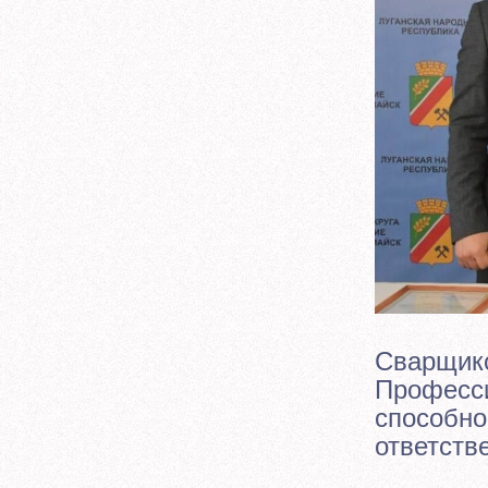
Сварщико
Професси
способно
ответств