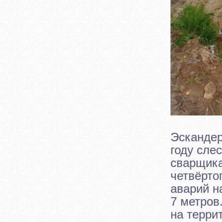
Эскандер
году сле
сварщика
четвёрто
аварий н
7 метров
на терри