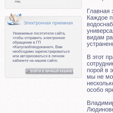
лиц
Главная 
Каждое п
Электронная приемная
водоснаб
универса
Уважаемые посетители сайта,
видам ра
чтобы отправить электронное
обращение в ГП
устранен
«Калугаоблводоканал», Вам
необходимо зарегистрироваться
В этот п
или авторизоваться в личном
кабинете на нашем сайте.
сотрудни
порой в 
ВОЙТИ В ЛИЧНЫЙ КАБИНЕТ
мы не мо
несколько
особо яр
Владимир
Людиновс