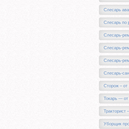
Слесарь ава
Слесарь по 
Слесарь-рем
Слесарь-рем
Слесарь-рем
Слесарь-сан
Сторож – от 
Токарь — от
Тракторист 
Уборщик про