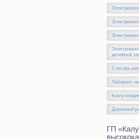
Электрогазо
Электромонт
Электромонт
Электромонт
релейной за
Слесарь-рем
Лаборант хи
Коагулянщик
Дорожный ра
ГП «Калу
высокока