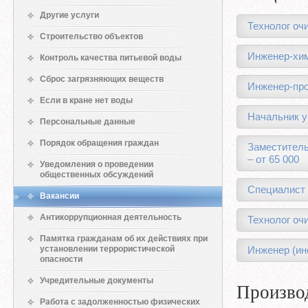
Другие услуги
Технолог очи
Строительство объектов
Инженер-хим
Контроль качества питьевой воды
Сброс загрязняющих веществ
Инженер-про
Если в кране нет воды
Начальник у
Персональные данные
Порядок обращения граждан
Заместитель
– от 65 000
Уведомления о проведении
общественных обсуждений
Специалист C
Вакансии
Антикоррупционная деятельность
Технолог оч
Памятка гражданам об их действиях при
установлении террористической
Инженер (ин
опасности
Учредительные документы
Произво
Работа с задолженностью физических