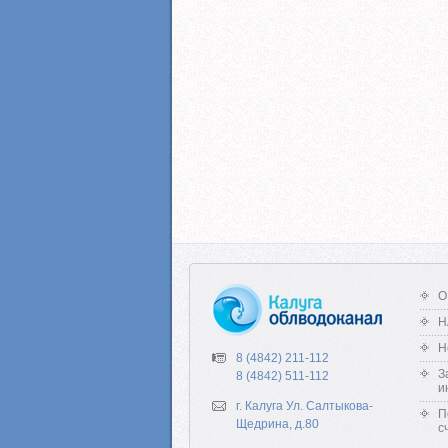
О
Н
Н
8 (4842) 211-112
З
8 (4842) 511-112
и
г. Калуга Ул. Салтыкова-
П
Щедрина, д.80
с