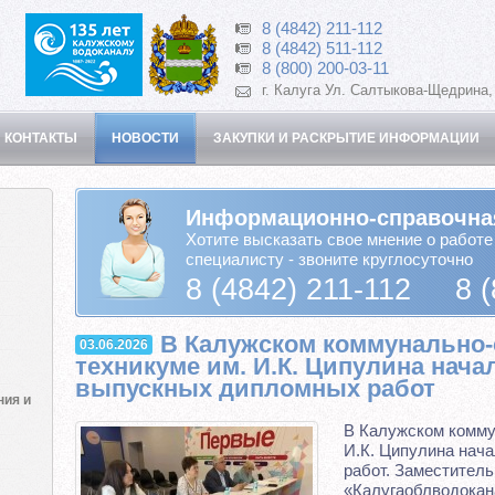
8 (4842) 211-112
8 (4842) 511-112
8 (800) 200-03-11
г. Калуга Ул. Салтыкова-Щедрина,
 КОНТАКТЫ
НОВОСТИ
ЗАКУПКИ И РАСКРЫТИЕ ИНФОРМАЦИИ
Информационно-справочна
Хотите высказать свое мнение о работе
специалисту - звоните круглосуточно
8 (4842) 211-112 8 (
В Калужском коммунально
03.06.2026
техникуме им. И.К. Ципулина нача
выпускных дипломных работ
ния и
В Калужском комму
И.К. Ципулина нач
работ. Заместитель
«Калугаоблводокан