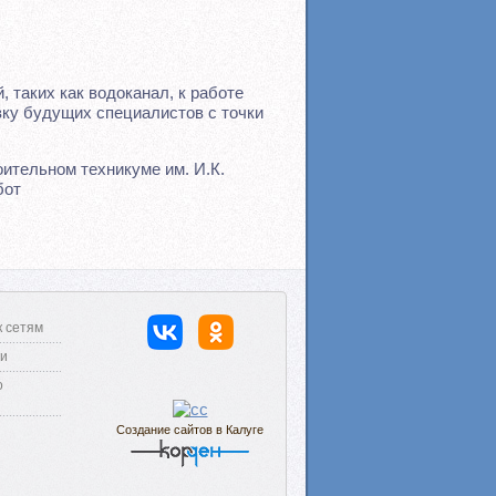
таких как водоканал, к работе
вку будущих специалистов с точки
тельном техникуме им. И.К.
бот
к сетям
ги
о
Создание сайтов в Калуге