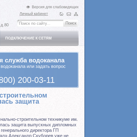
Версия для слабовидящих
Личный кабинет
 д.80
ПОДКЛЮЧЕНИЕ К СЕТЯМ
я служба водоканала
 водоканала или задать вопрос
800) 200-03-11
-строительном
лась защита
нально-строительном техникуме им.
алась защита выпускных дипломных
 генерального директора ГП
ал» Александр Скуборев уже не