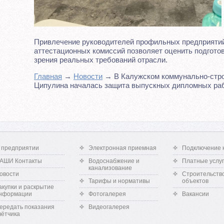
Привлечение руководителей профильных предприятий, 
аттестационных комиссий позволяет оценить подгото
зрения реальных требований отрасли.
Главная
→
Новости
→ В Калужском коммунально-строи
Ципулина началась защита выпускных дипломных ра
 предприятии
Электронная приемная
Подключение 
АШИ Контакты
Водоснабжение и
Платные услу
канализование
овости
Строительств
Тарифы и нормативы
объектов
акупки и раскрытие
нформации
Фотогалерея
Вакансии
ередать показания
Видеогалерея
чётчика