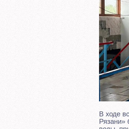
В ходе в
Рязани» 
воды, пр