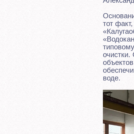
Александ
Основани
тот факт
«Калугао
«Водокан
типовому
очистки.
объектов
обеспечи
воде.